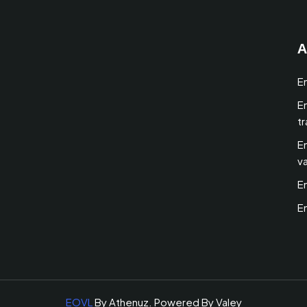
A
E
E
t
E
v
E
E
EOVL
By Athenuz. Powered By Valey