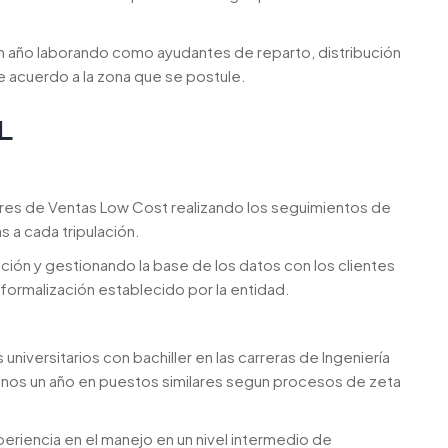
n año laborando como ayudantes de reparto, distribución
de acuerdo a la zona que se postule.
L
eres de Ventas Low Cost realizando los seguimientos de
 a cada tripulación.
lación y gestionando la base de los datos con los clientes
formalización establecido por la entidad.
iversitarios con bachiller en las carreras de Ingeniería
 menos un año en puestos similares segun procesos de zeta
periencia en el manejo en un nivel intermedio de