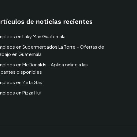
rtículos de noticias recientes
mpleos en Laky Man Guatemala
mpleos en Supermercados La Torre – Ofertas de
rabajo en Guatemala
mpleos en McDonalds – Aplica online a las
acantes disponibles
mpleos en Zeta Gas
mpleos en Pizza Hut