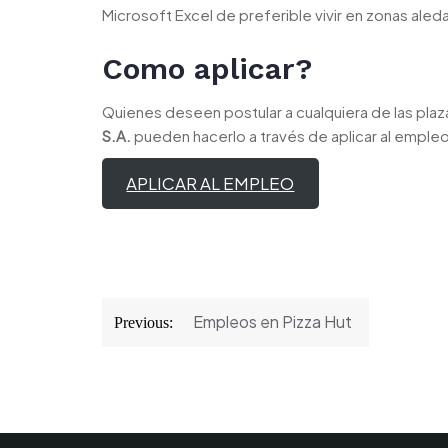
Microsoft Excel de preferible vivir en zonas aled
Como aplicar?
Quienes deseen postular a cualquiera de las pla
S.A.
pueden hacerlo a través de aplicar al empleo
APLICAR AL EMPLEO
Navegación
Empleos en Pizza Hut
Previous:
de
entradas