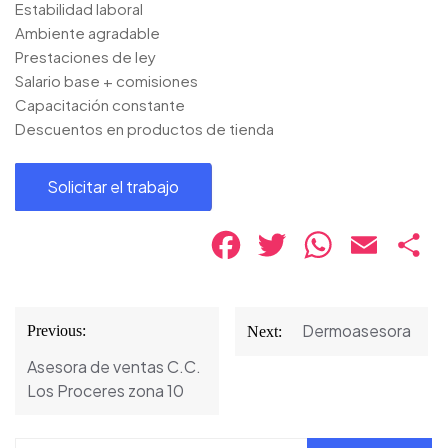
Estabilidad laboral
Ambiente agradable
Prestaciones de ley
Salario base + comisiones
Capacitación constante
Descuentos en productos de tienda
Facebook
Twitter
WhatsApp
Email
Co
Navegación
Dermoasesora
Previous:
Next:
de
Asesora de ventas C.C.
entradas
Los Proceres zona 10