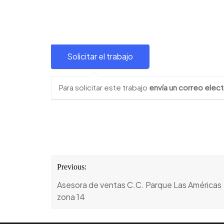
Para solicitar este trabajo
envía un correo elect
Navegación
Previous:
de
Asesora de ventas C.C. Parque Las Américas
entradas
zona 14