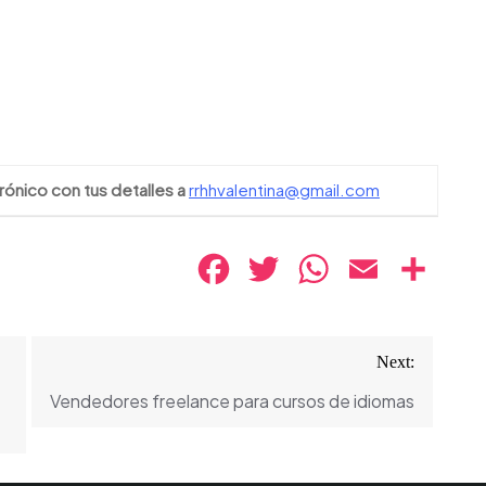
rónico con tus detalles a
rrhhvalentina@gmail.com
Facebook
Twitter
WhatsApp
Email
Compa
Next:
Vendedores freelance para cursos de idiomas