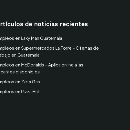
rtículos de noticias recientes
mpleos en Laky Man Guatemala
mpleos en Supermercados La Torre – Ofertas de
rabajo en Guatemala
mpleos en McDonalds – Aplica online a las
acantes disponibles
mpleos en Zeta Gas
mpleos en Pizza Hut