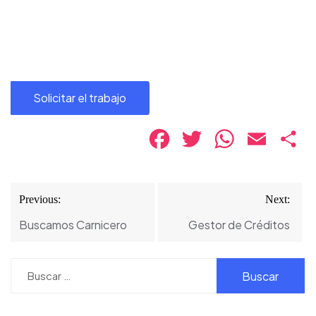
Facebook
Twitter
WhatsApp
Email
Co
Navegación
Previous:
Next:
de
Buscamos Carnicero
Gestor de Créditos
entradas
Buscar: