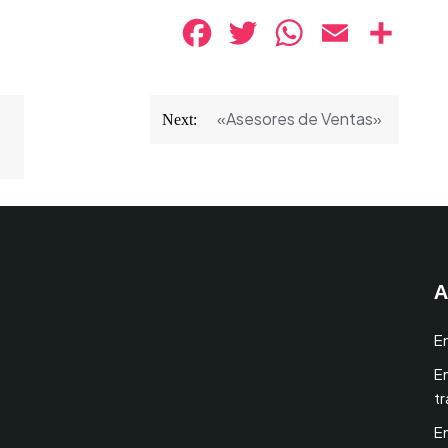
Facebook
Twitter
WhatsApp
Email
Compa
«Asesores de Ventas»
Next:
A
E
E
t
E