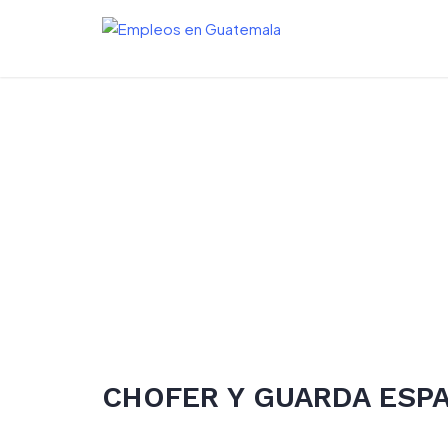
Skip
to
content
CHOFER Y GUARDA ESP