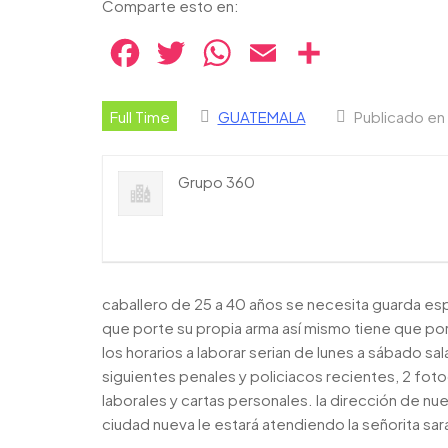
Comparte esto en:
Facebook
Twitter
WhatsApp
Email
Compartir
Full Time
GUATEMALA
Publicado en
Grupo 360
caballero de 25 a 40 años se necesita guarda esp
que porte su propia arma así mismo tiene que port
los horarios a laborar serian de lunes a sábado sa
siguientes penales y policiacos recientes, 2 foto
laborales y cartas personales. la dirección de nue
ciudad nueva le estará atendiendo la señorita sar