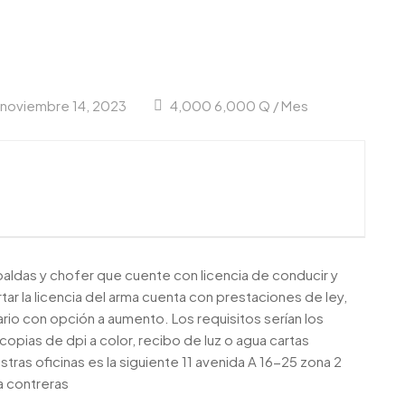
 noviembre 14, 2023
4,000 6,000 Q / Mes
aldas y chofer que cuente con licencia de conducir y
ar la licencia del arma cuenta con prestaciones de ley,
lario con opción a aumento. Los requisitos serían los
copias de dpi a color, recibo de luz o agua cartas
stras oficinas es la siguiente 11 avenida A 16-25 zona 2
a contreras