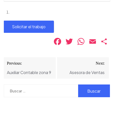
Facebook
Twitter
WhatsApp
Email
Co
Navegación
Previous:
Next:
de
Auxiliar Contable zona 9
Asesora de Ventas
entradas
Buscar: