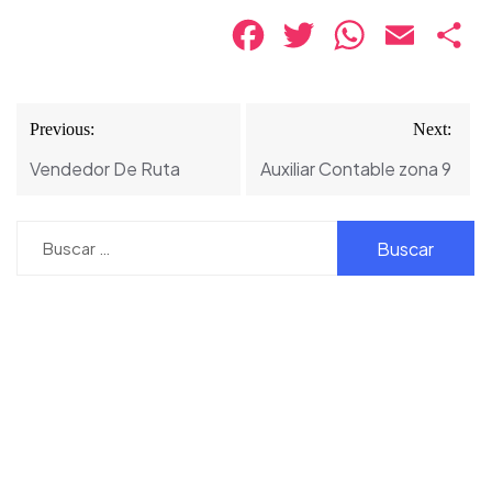
Facebook
Twitter
WhatsApp
Email
Co
Navegación
Previous:
Next:
de
Vendedor De Ruta
Auxiliar Contable zona 9
entradas
Buscar: