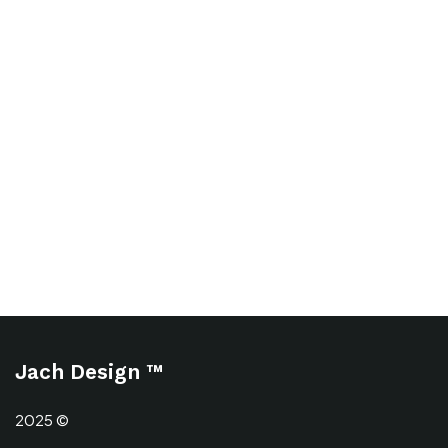
Jach Design ™
2025 ©