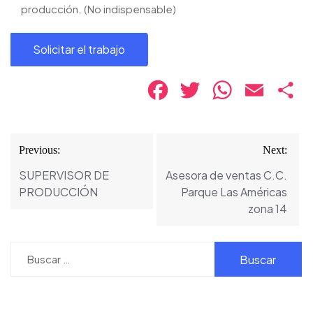
producción. (No indispensable)
Facebook
Twitter
WhatsApp
Email
Co
Navegación
Previous:
Next:
de
SUPERVISOR DE
Asesora de ventas C.C.
entradas
PRODUCCIÓN
Parque Las Américas
zona 14
Buscar: