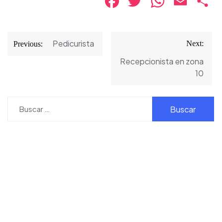
Facebook
Twitter
WhatsApp
Email
Co
Navegación
Pedicurista
Next:
Previous:
de
Recepcionista en zona
entradas
10
Buscar: