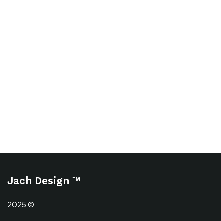
Jach Design ™
2025 ©