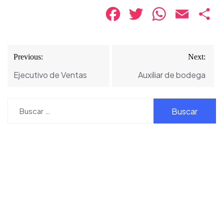
Facebook
Twitter
WhatsApp
Email
Co
Navegación
Previous:
Next:
de
Ejecutivo de Ventas
Auxiliar de bodega
entradas
Buscar: