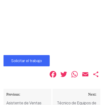
Facebook
Twitter
WhatsApp
Email
Co
Navegación
Previous:
Next:
de
Asistente de Ventas
Técnico de Equipos de