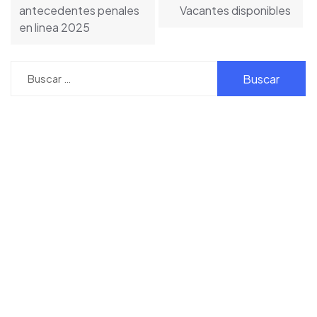
entradas
antecedentes penales
Vacantes disponibles
en linea 2025
Buscar: