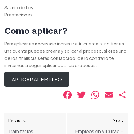
Salario de Ley.
Prestaciones
Como aplicar?
Para aplicar es necesario ingresar a tu cuenta, si no tienes
una cuenta puedes crearla y aplicar al proceso, si eres uno
de los finalistas serás contactado, de lo contrario te
invitamos a seguir aplicando a los procesos.
APLICAR AL EMPLEO
Facebook
Twitter
WhatsApp
Email
Co
Navegación
Previous:
Next:
de
Tramitar los
Empleos en Vitatrac –