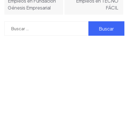
Empleos en Fundación
Empleos en TECNO
entradas
Génesis Empresarial
FÁCIL
Buscar: