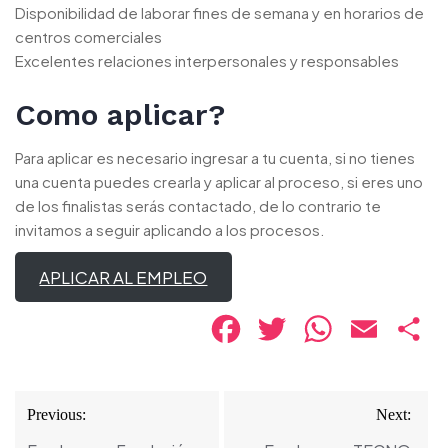
Disponibilidad de laborar fines de semana y en horarios de
centros comerciales
Excelentes relaciones interpersonales y responsables
Como aplicar?
Para aplicar es necesario ingresar a tu cuenta, si no tienes
una cuenta puedes crearla y aplicar al proceso, si eres uno
de los finalistas serás contactado, de lo contrario te
invitamos a seguir aplicando a los procesos.
APLICAR AL EMPLEO
Facebook
Twitter
WhatsApp
Email
Co
Navegación
Previous:
Next:
de