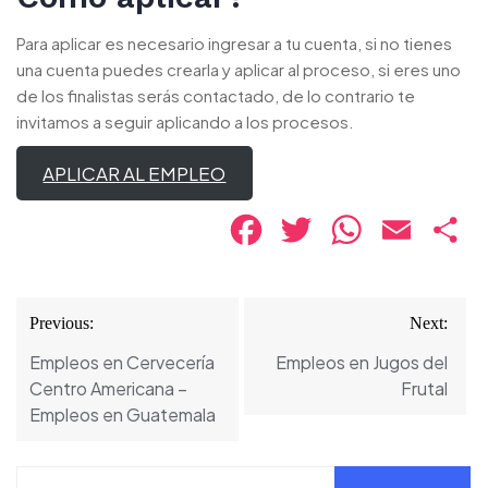
Para aplicar es necesario ingresar a tu cuenta, si no tienes
una cuenta puedes crearla y aplicar al proceso, si eres uno
de los finalistas serás contactado, de lo contrario te
invitamos a seguir aplicando a los procesos.
APLICAR AL EMPLEO
Facebook
Twitter
WhatsApp
Email
Co
Navegación
Previous:
Next:
de
Empleos en Cervecería
Empleos en Jugos del
entradas
Centro Americana –
Frutal
Empleos en Guatemala
Buscar: