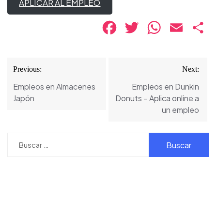
APLICAR AL EMPLEO
Facebook
Twitter
WhatsApp
Email
Co
Navegación
Previous:
Next:
de
Empleos en Almacenes
Empleos en Dunkin
entradas
Japón
Donuts – Aplica online a
un empleo
Buscar: