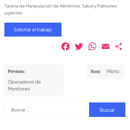
Tarjeta de Manipulación de Alimentos, Salud y Pulmones
vigentes
Facebook
Twitter
WhatsApp
Email
Co
Navegación
Piloto
Previous:
Next:
de
Operadores de
entradas
Monitoreo
Buscar: