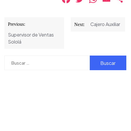
Navegación
Cajero Auxiliar
Previous:
Next:
de
Supervisor de Ventas
entradas
Sololá
Buscar: