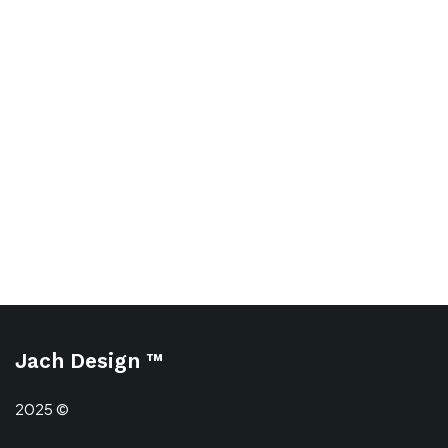
Jach Design ™
2025 ©