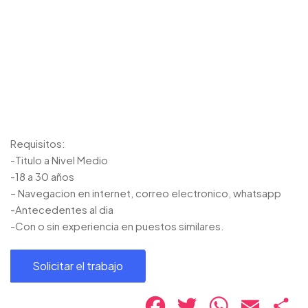
Requisitos:
-Titulo a Nivel Medio
-18 a 30 años
– Navegacion en internet, correo electronico, whatsapp
-Antecedentes al dia
-Con o sin experiencia en puestos similares.
Facebook
Twitter
WhatsApp
Email
Co