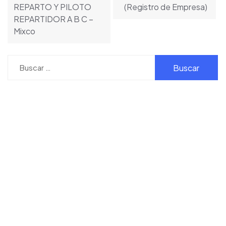
entradas
REPARTO Y PILOTO
(Registro de Empresa)
REPARTIDOR A B C –
Mixco
Buscar: