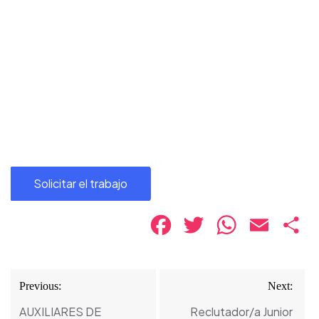
Facebook
Twitter
WhatsApp
Email
Co
Navegación
Previous:
Next:
de
AUXILIARES DE
Reclutador/a Junior