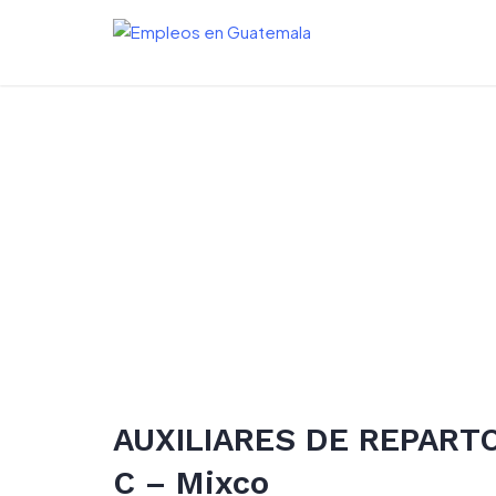
Skip
to
content
AUXILIARES DE REPARTO
C – Mixco