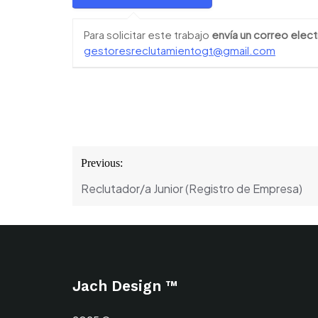
Para solicitar este trabajo
envía un correo elect
gestoresreclutamientogt@gmail.com
Navegación
Previous:
de
Reclutador/a Junior (Registro de Empresa)
entradas
Jach Design ™