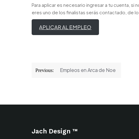
Para aplicar es necesario ingresar a tu cuenta, si 
eres uno de los finalistas serás contactado, de lo
APLICAR AL EMPLEO
Navegación
Empleos en Arca de Noe
Previous:
de
entradas
Jach Design ™