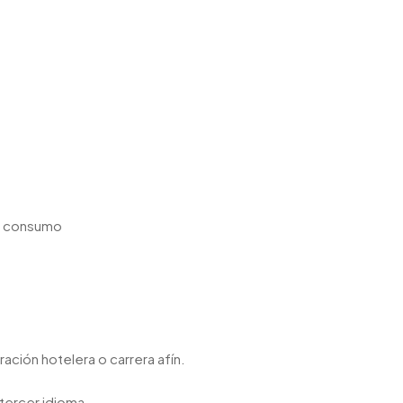
e consumo
ación hotelera o carrera afín.
tercer idioma